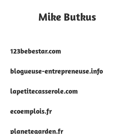
Skip
to
Mike Butkus
content
Blog
perso
123bebestar.com
blogueuse-entrepreneuse.info
lapetitecasserole.com
ecoemplois.fr
planetegarden.fr